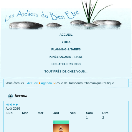
ACCUEIL
YOGA
PLANNING & TARIFS
KINÉSIOLOGIE - T.R.M.
LES ATELIERS INFO
TOUT PRÈS DE CHEZ VOUS...
Vous êtes ici :
Accueil
Agenda
Roue de Tambours Chamanique Celtique
Agenda
Août 2026
Lun
Mar
Mer
Jeu
Ven
Sam
Dim
1
2
6