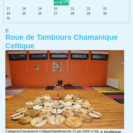
jeudi 13
août 2026
17
18
19
20
21
22
23
24
25
26
27
28
29
30
31
Roue de Tambours Chamanique
Celtique
Catégorie
Chamanisme Celtique
Date
dimanche 21 juin 2026
La pratique
10:00