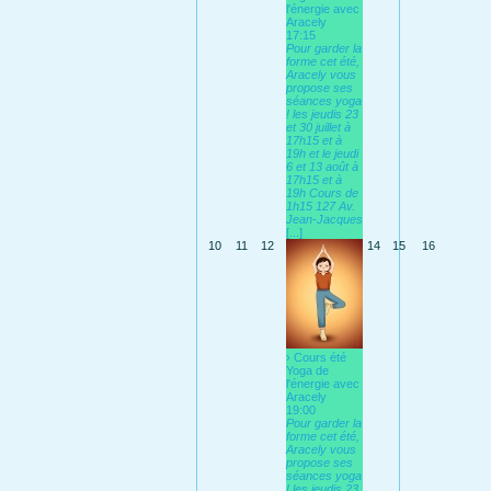
l'énergie avec
Aracely
17:15
Pour garder la
forme cet été,
Aracely vous
propose ses
séances yoga
! les jeudis 23
et 30 juillet à
17h15 et à
19h et le jeudi
6 et 13 août à
17h15 et à
19h Cours de
1h15 127 Av.
Jean-Jacques
[...]
10
11
12
14
15
16
› Cours été
Yoga de
l'énergie avec
Aracely
19:00
Pour garder la
forme cet été,
Aracely vous
propose ses
séances yoga
! les jeudis 23