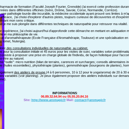
harmacie de formation (Faculté Joseph Fourier, Grenoble) j'ai exercé cette profession duran
années dans différentes officines (Isère, Drôme, Savoie, Corse, Normandie, Corrèze).
 une pathologie lourde dite incurable, la médecine occidentale ayant prouvé ses limites à m'a
efficace, j'ai choisi d'explorer d'autres pistes, toujours curieuse de découvertes et d'expéri
ervant mon sens critique.
que je me suis plongée dans différentes techniques de naturopathie pour retrouver ma vitalité.
te expérience, j'ai choisi aujourd'hui d'approfondir cette démarche en mettant en adéquation 
le et ma philosophie de vie.
ificat d'aromathérapeute (Ecole Française d'Aromathérapie, Toulouse) et une spécialisation en
lan Iomet, Nutergia).
donc
des consultations individuelles de naturopathie, au cabinet.
os pour la consultation initiale et 45 euros pour les visites de suivi, variables selon problémati
 consiste à proposer une prise en charge globale de l'individu, de façon holistique pour l'acc
x-être au naturel.
me "outils": micro nutrition (bilan de terrains, carences et surcharges; conseils alimentaires in
e (huiles essentielles), phytothérapie (plantes), gemmothérapie (bourgeons de plantes), ho
à
èse
également
des ateliers de groupe
(4 à 6 personnes, 10 à 12 pour le yoga/aroma) de 20 à 30 eu
es variables (voir planning). Je peux également proposer des ateliers individuels sur deman
nne).
ant
INFORMATIONS
:
ts,
06.89.32.64.94 ou 05.55.20.84.16
t
Site:
http://www.aromagir.fr
Mail:
contact@aromagir.fr
nsi
..]