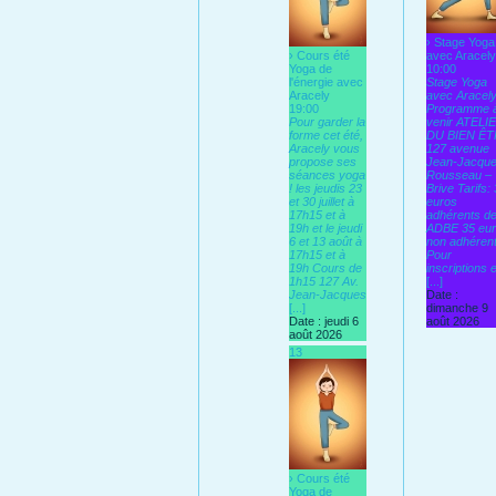
› Stage Yoga
› Cours été
avec Aracely
Yoga de
10:00
l'énergie avec
Stage Yoga
Aracely
avec Aracel
19:00
Programme 
Pour garder la
venir ATELI
forme cet été,
DU BIEN Ê
Aracely vous
127 avenue
propose ses
Jean-Jacqu
séances yoga
Rousseau –
! les jeudis 23
Brive Tarifs:
et 30 juillet à
euros
17h15 et à
adhérents d
19h et le jeudi
ADBE 35 eu
6 et 13 août à
non adhéren
17h15 et à
Pour
19h Cours de
inscriptions e
1h15 127 Av.
[...]
Jean-Jacques
Date :
[...]
dimanche 9
Date :
jeudi 6
août 2026
août 2026
13
› Cours été
Yoga de