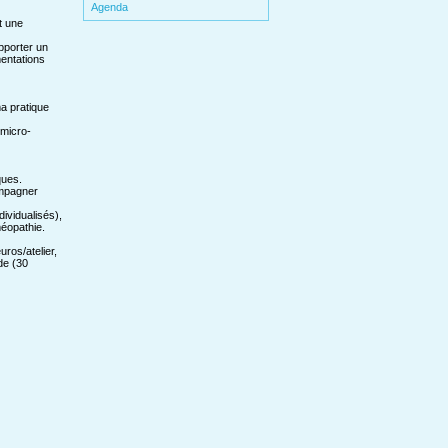
Agenda
t une
pporter un
mentations
ma pratique
 micro-
ques.
ompagner
dividualisés),
méopathie.
ros/atelier,
de (30